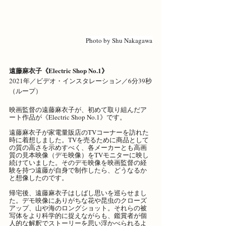
Photo by Shu Nakagawa
遠藤麻衣子《Electric Shop No.1》
2021年／ビデオ・インスタレーション／6分39秒
（ループ）
映画監督の遠藤麻衣子が、初めて取り組んだア
ート作品が《Electric Shop No.1》です。
遠藤麻衣子が家電量販店のTVコーナーを訪れた
時に着想しました。TVを売るために商品として
の質の高さを示めすべく、各メーカーとも高画
質の見本映像（デモ映像）をTVモニターに映し
続けていました。そのデモ映像を映画監督の経
験を持つ遠藤が自身で制作したら、どうなるか
と想像したのです。
帰宅後、遠藤麻衣子はしばし思いを巡らせまし
た。デモ映像にありがちな花や昆虫のクローズ
アップ、山や海のロングショット。それらの被
写体をより科学的に捉えながらも、鑑賞者が個
人的な解釈でストーリーを思い浮かべられるよ