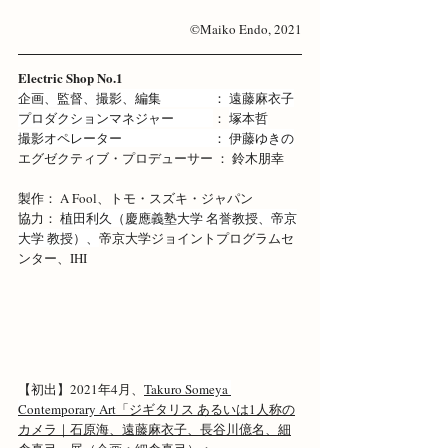
©Maiko Endo, 2021
Electric Shop No.1
企画、監督、撮影、編集　　　　： 遠藤麻衣子
プロダクションマネジャー　　　
： 
塚本哲
撮影オペレーター　　　　　　　： 伊藤ゆきの
エグゼクティブ・プロデューサー ： 鈴木朋幸
製作： A Fool、トモ・スズキ・ジャパン
協力： 
植田利久（慶應義塾大学 名誉教授、帝京
大学 教授）、
帝京大学ジョイントプログラムセ
ンター、IHI
【初出】2021年4月、
Takuro Someya 
Contemporary Art
「
ジギタリス あるいは1人称の
カメラ｜石原海、遠藤麻衣子、長谷川億名、細