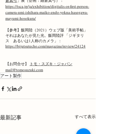
倉真弓
」展（企画：細倉真弓）：
https://tsca.jp/ja/exhibition/digitalis-or-first-person-
camera-umi-ishihara-maiko-endo-yokna-hasegawa-
mayumi-hosokura/
【参考】飯岡陸（2021）ウェブ版「美術手帖」
それはあなたが見た光。飯岡陸評 「ジギタリ
ス　あるいは1人称のカメラ」：
https://bijutsutecho.com/magazine/review/24124
【お問合せ】 
トモ・スズキ・ジャパン
mail@tomosuzuki.com
アート製作
最新記事
すべて表示