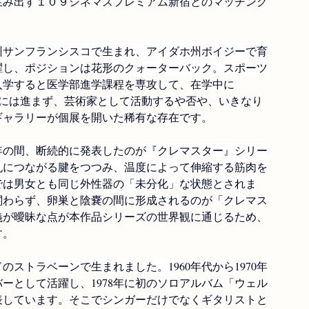
生み出す
１０９シネマズプレミアム新宿とのマッチング
ア州サンフランシスコで生まれ、アイダホ州ボイジーで育
躍し、ポジションは花形のクォーターバック。スポーツ
入学すると
医学部進学課程を専攻して、在学中に
学部には進まず、芸術家として活動するや否や、いきなり
ギャラリーが個展を開いた稀有な存在です。
02年の間、断続的に発表したのが『クレマスター』シリー
丸につながる腱をつつみ、温度によって伸縮する筋肉を
では男女とも同じ外性器の「未分化」な状態とされま
関わらず、卵巣と陰嚢の間に形成されるのが「クレマス
義が曖昧な点が本作品シリーズの世界観に通じるため、
す。
ドの
ストラベーンで生まれました。
1960年代から1970年
ーとして活躍し、1978年に初のソロアルバム「ウェル
表しています。そこでシンガーだけでなくギタリストと