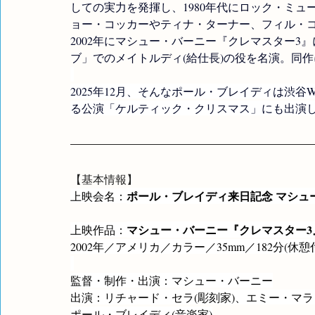
しての実力を発揮し、1980年代にロック・ミ
ョー・コッカーやティナ・ターナー、フィル・
2002年にマシュー・バーニー『クレマスター
ブ」での
メイトルディ(
給仕長)の役を名演。同
2025年12月、そんなポール・ブレイディは渋
る公演「ケルティック・クリスマス」にも出演
【基本情報】　
ポール・ブレイディ来日記念 マシュ
上映会名：
マシュー・バーニー『クレマスター3
上映作品：
2002年／アメリカ／カラー／35mm／182分(休憩
監督・制作・出演：マシュー・バーニー
出演：リチャード・セラ(彫刻家)、エミー・マラ
ポール・ブレイディ(音楽家)