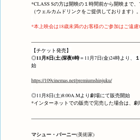
*CLASS Sの方は開映の１時間前から開映まで
（ウェルカムドリンクをご提供しております）
*本上映会は
18歳未満のお客様のご参加はご遠
【チケット発売】
11月8日(土)深夜0時
１
◎
＝11月7日(金)24時より、
始
https://109cinemas.net/premiumshinjuku/
◎11月8日(土)8:00A.Mより劇場にて販売開始
*インターネットでの販売で完売した場合は、劇
マシュー・バーニー
(美術家)