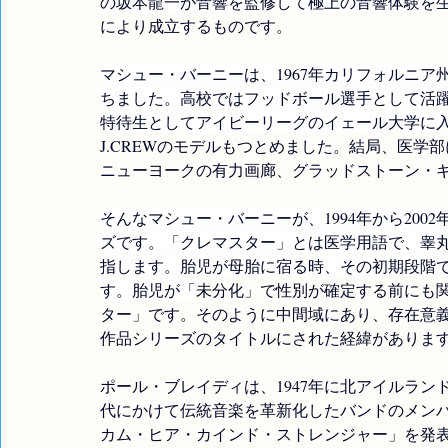
の坂本龍一が音響を監修して極上の音響体験を
により成立するものです。
マシュー・バーニーは、1967年カリフォルニ
ちました。高校ではフッドボール選手として活
特待生としてアイビーリーグのイェール大学に
J.CREWのモデルもつとめました。結局、医
ニューヨークの有力画廊、グラッドストーン・
そんなマシュー・バーニーが、1994年から20
ズです。「クレマスター」とは医学用語で、睾
指します。胎児が母胎に宿る時、その初期段階
す。胎児が「
未分化」で性別が確定する前にも
ター」です。そのように中間域にあり、存在意
作品シリーズのタイトルにされた経緯がありま
ポール・ブレイディは、1947年に北アイルラン
代にかけて伝統音楽を革新化したバンドのメンバ
カム・ヒア・カインド・ストレンジャー」を発