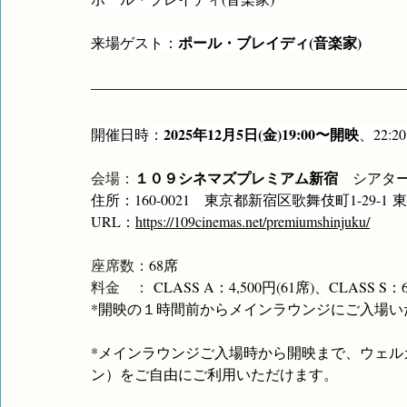
ポール・ブレイディ(音楽家)
来場ゲスト：
2025年12月5日(金)19:00〜開映
開催日時：
、22:
１０９シネマズプレミアム新宿
会場：
　シアター
住所：160-0021　東京都新宿区歌舞伎町1-29-1
URL：
https://109cinemas.net/premiumshinjuku/
座席数：
68席
料金　： 
CLASS A：4,500円(61席)、CLASS S：6
*開映の１時間前からメインラウンジにご入場い
*メインラウンジご入場時から開映まで、ウェ
ン）をご自由にご利用いただけます。