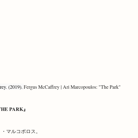
ey. (2019). 
Fergus McCaffrey | Ari Marcopoulos: "The Park"
E PARK』
リ・マルコポロス。