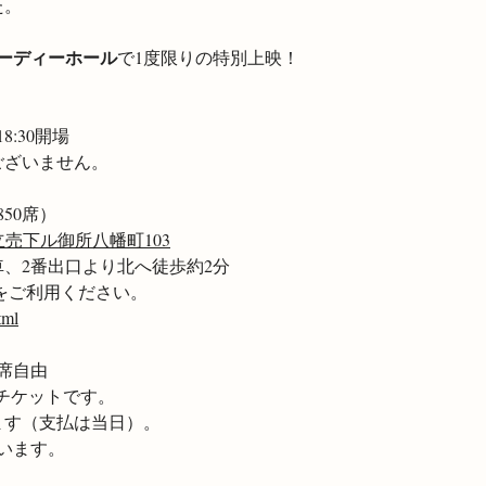
た。
ハーディーホール
で1度限りの特別上映！
18:30開場
ございません。
850席）
売下ル御所八幡町103
、2番出口より北へ徒歩約2分
をご利用ください。
tml
全席自由
子チケットです。
ます（支払は当日）。
行います。