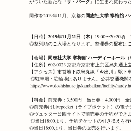
ザ・パーク
がついた新たな『
』に生まれ変わっ
同志社大学 寒梅館 
同作を2019年11月、京都の
2019年11月21日（木）
【日時】
19:00〜20:20頃　
◎整列順のご入場となります。整理券の配布は
同志社大学 寒梅館 ハーディーホール
【会場】
（
【住所】602-0023 
京都府京都市上京区烏丸通上立
【アクセス】市営地下鉄烏丸線「今出川」駅下車
 ◎駐車場・駐輪場はありません。公共交通機関
 https://www.doshisha.ac.jp/kambaikan/facility/hardy.h
【料金】前売券：3,500円　当日券：4,000円　
◎前売券はLivepocket（ライブポケット）の電
◎ヴュッター公園サイトで前売券の予約ができ
 ◎当日18:00より、予約チケットの引き換えを
◎当日18:00より、当日券の販売を行います。