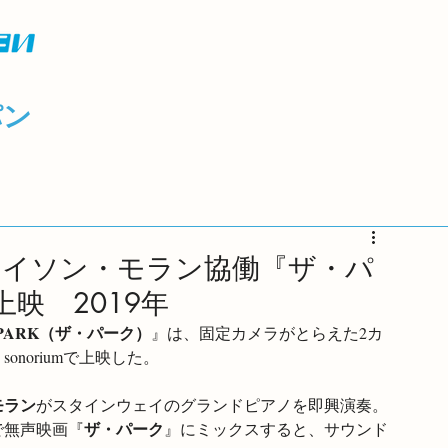
パン
ェイソン・モラン協働『ザ・パ
映 2019年
 PARK（ザ・パーク）
』は、固定カメラがとらえた2カ
onoriumで上映した。
モラン
がスタインウェイのグランドピアノを即興演奏。
ザ・パーク
で無声映画『
』にミックスすると、サウンド