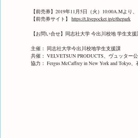
【前売券】2019年11月5日（火）10:00A.M
【前売券サイト】 
https://t.livepocket.jp/e/thepark
【お問い合せ】同志社大学 今出川校地 学生支援課：0
主催： 同志社大学今出川校地学生支援課
共催： VELVETSUN PRODUCTS、ヴュッター
協力： Fergus McCaffrey in New York and Tok