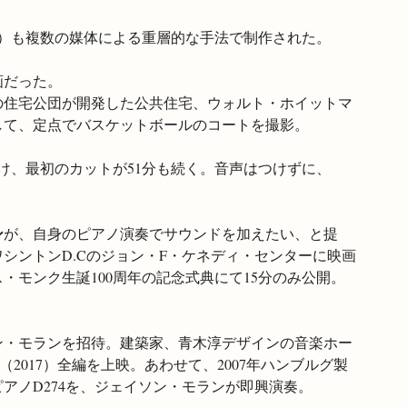
-18）も複数の媒体による重層的な手法で制作された。
画だった。
の住宅公団が開発した公共住宅、ウォルト・ホイットマ
して、定点でバスケットボールのコートを撮影。
だけ、最初のカットが51分も続く。音声はつけずに、
ン
が、自身のピアノ演奏でサウンドを加えたい、と提
シントンD.Cのジョン・F・ケネディ・センターに映画
ス・モンク生誕100周年の記念式典にて15分のみ公開。
ソン・モランを招待。建築家、青木淳デザインの音楽ホー
』（2017）全編を上映。あわせて、2007年ハンブルグ製
アノD274を、ジェイソン・モランが即興演奏。