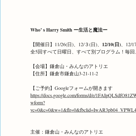
Who’ s Harry Smith ー生活と魔法ー
12/10(日)
【開催日】11/26(日)、12/３(日)、
、12/1
全5回すべて日曜日、すべて別プログラム！毎回
【会場】鎌倉山・みんなのアトリエ
【住所】鎌倉市鎌倉山3-21-11-2
【ご予約】Googleフォームが開きます
https://docs.google.com/forms/d/e/1FAIpQLSdf
wform?
vc=0&c=0&w=1&flr=0&fbclid=IwAR3pb04_VPWL
主催：鎌倉山・みんなのアトリエ