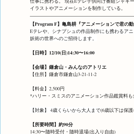
仕事に携わる。 現在Eテレ子供向け番組シャキ
イラストやアニメーションを制作している。
【Program F】亀島耕
『アニメーションで君の動
Eテレや、シナプシュの作品制作にも携わるア
妖術の世界へのご招待します。
【日時】12/10(日)14:30〜16:00
【会場】鎌倉山・みんなのアトリエ
【住所】鎌倉市鎌倉山3-21-11-2
【料金】2,500円
*ハリー・スミスのアニメーション作品鑑賞料も
【対象】 4歳くらいから大人まで
(6歳以下は保
【所要時間】約90分
14:30〜随時受付・随時退場(出入り自由)