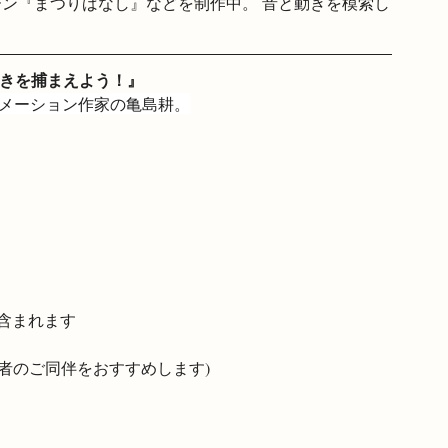
ーン『まつりばなし』などを制作中。 音と動きを模索し
きを捕まえよう！』
ニメーション作家の亀島耕。
含まれます
護者のご同伴をおすすめします)