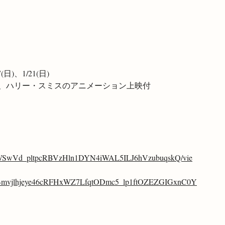
7(日)、1/21(日)　
、ハリー・スミスのアニメーション上映付
O81ZWSwVd_pltpcRBVzHln1DYN4iWAL5ILJ6hVzubuqskQ/vie
4mvjlhjeye46cRFHxWZ7LfqtODmc5_lp1ftOZEZGIGxnC0Y