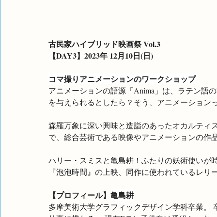
古民家ハイブリッド映画祭 Vol.3　
【DAY3】2023年 12月10日(日)
コマ撮りアニメーションのワークショップ
アニメーションの語源「Anima」は、ラテン
を与えられるとしたら？そう、アニメーション
森羅万象に深い興味と造詣のあったオカルティ
で、総合芸術である映像やアニメーションの作
ハリー・スミスと亀島耕！ふたりの妖術使いが
『泡泡時間』の上映、同作に使われているレリ
【プロフィール】
亀島耕
多摩美術大学グラフィックデザイン学科卒業。 