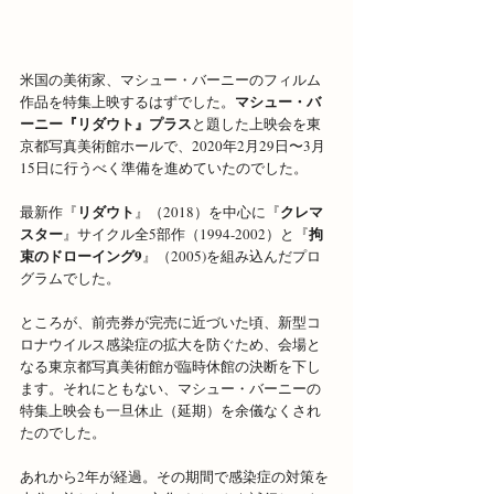
米国の美術家、マシュー・バーニーのフィルム
マシュー・バ
作品を特集上映するはずでした。
ーニー『リダウト』プラス
と題した上映会を東
京都写真美術館ホールで、2020年2月29日〜3月
15日に行うべく準備を進めていたのでした。
リダウト
クレマ
最新作『
』（2018）を中心に『
スター
拘
』サイクル全5部作（1994-2002）と『
束のドローイング9
』（2005)を組み込んだプロ
グラムでした。
ところが、前売券が完売に近づいた頃、新型コ
ロナウイルス感染症の拡大を防ぐため、会場と
なる東京都写真美術館が臨時休館の決断を下し
ます。それにともない、マシュー・バーニーの
特集上映会も一旦休止（延期）を余儀なくされ
たのでした。
あれから2年が経過。その期間で感染症の対策を