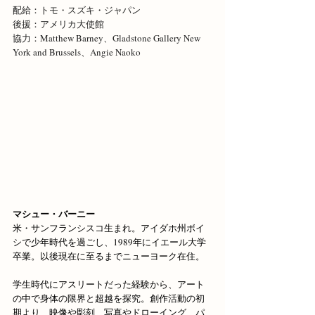
配給：トモ・スズキ・ジャパン
後援：アメリカ大使館
協力：Matthew Barney、Gladstone Gallery New 
York and Brussels、Angie Naoko
マシュー・バーニー
米・サンフランシスコ生まれ。アイダホ州ボイ
シで少年時代を過ごし、1989年にイエール大学
卒業。以後現在に至るまでニューヨーク在住。
学生時代にアスリートだった経験から、アート
の中で身体の限界と超越を探究。創作活動の初
期より、映像や彫刻、写真やドローイング、パ