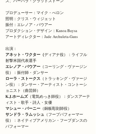
ズ、バーバラ・グラッドストーン
プロデューサー：マイク・べロン
照明：クリス・ウィジェット
振付：エレノア・バウアー
プロダクション・デザイン：Kanoa Baysa
アートディレクター：Jade Archuleta-Gans
出演：
アネット・ワクター（
ディアナ役）：ライフル
射撃米国代表選手
エレノア・バウアー
（コーリング・ヴァージン
役）：振付師・ダンサー
ローラ・ストークス
（トラッキング・ヴァージ
ン役）：ダンサー・アーティスト・コントーシ
ョニスト（曲芸師）
K.J.ホームズ
（電気めっき師役）：ダンスアーテ
ィスト・歌手・詩人・女優
マシュー・バーニー
（銅板彫刻師役）
サンドラ・ラムッシュ
（フープパフォーマー
役）：ネイティブアメリカン・フープダンスの
パフォーマー