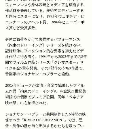
フォーマンスや身体表現とメディアを横断する
作品群を発表している。美術界にデビューする
と同時にスターになり、1993年ヴェネチア・ビ
エンナーレのアペルト賞、1996年ヒューゴ・ボ
ス賞など受賞多数。
身体に負荷をかけて素描するパフォーマンス
《拘束のドローイング》シリーズを続ける中、
記録映像にフィクション的な要素を加えたビデ
オ作品に行き着く。1994年から2002年までの8年
間でフィルム作品シリーズ『クレマスター』サ
イクル全5章を発表。その5部作のうち3作品で、
音楽家のジョナサン・べプラーと協働。
2005年ビョークが出演・音楽で協働したフィル
ム作品『拘束のドローイング9』を金沢21世紀美
術館での個展でプレミア公開。同年「ベネチア
映画祭」にも招待された。
ジョナサン・べプラーと共同制作した6時間の映
像オペラ『RIVER OF FUNDAMENT』では、監
督・制作のほか自ら出演するかたちを取ってい