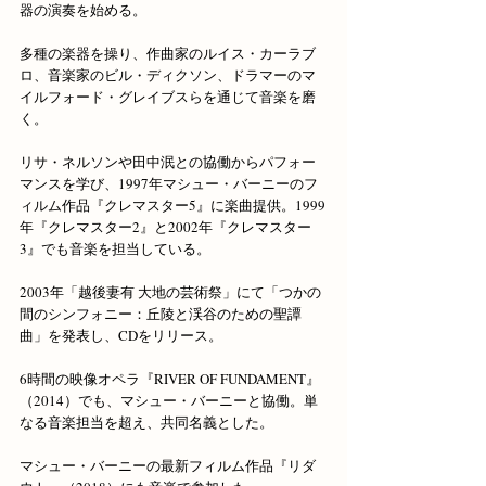
器の演奏を始める。
多種の楽器を操り、作曲家のルイス・カーラブ
ロ、音楽家のビル・ディクソン、ドラマーのマ
イルフォード・グレイブスらを通じて音楽を磨
く。
リサ・ネルソンや田中泯との協働からパフォー
マンスを学び、1997年マシュー・バーニーのフ
ィルム作品『クレマスター5』に楽曲提供。1999
年『クレマスター2』と2002年『クレマスター
3』でも音楽を担当している。
2003年「越後妻有 大地の芸術祭」にて「つかの
間のシンフォニー：丘陵と渓谷のための聖譚
曲」を発表し、CDをリリース。
6時間の映像オペラ『RIVER OF FUNDAMENT』
（2014）でも、マシュー・バーニーと協働。単
なる音楽担当を超え、共同名義とした。
マシュー・バーニーの最新フィルム作品『リダ