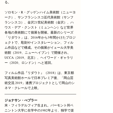
る。
ソロモン・R・グッゲンハイム美術館（ニューヨ
ーク）、サンフランシスコ近代美術館（サンフ
ランシスコ）、金沢21世紀美術館（金沢）、ハ
ウス・デア・クンスト（ミュンヘン）など世界
各地の美術館にて個展を開催。最新のシリーズ
「リダウト」は、2016年から3年間かけたプロジ
ェクトで、彫刻やインスタレーション、フィル
ム作品などで構成。その個展がイェール大学美
術館（2019、ニューヘイブン）で開催され、
UCCA（2019、北京）、ヘイワード・ギャラリ
ー（2020、ロンドン）へと巡回。
フィルム作品『リダウト』（2018）は、東京都
写真美術館ホールで日本プレミア後、「岡山芸
術交流 2019」連携プロジェクトとして岡山のシ
ネマ・クレールで上映。
ジョナサン・べプラー
米・フィラデルフィア生まれ。バーモント州ベ
ニントン大学に在学中の1982年より、独学で楽