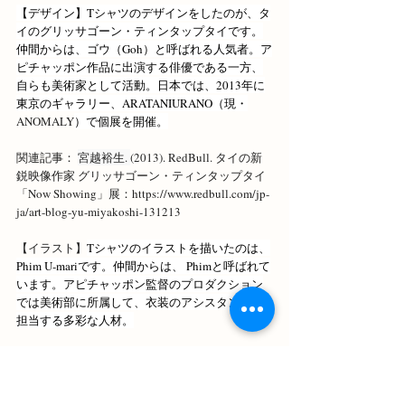
【デザイン】Tシャツのデザインをしたのが、タ
イのグリッサゴーン・ティンタップタイです。
仲間からは、ゴウ（Goh）と呼ばれる人気者。ア
ピチャッポン作品に出演する俳優である一方、
自らも美術家として活動。日本では、2013年に
東京のギャラリー、ARATANIURANO（現・
ANOMALY
）で個展を開催。
関連記事： 
宮越裕生. 
(2013). RedBull. タイの新
鋭映像作家 グリッサゴーン・ティンタップタイ
「Now Showing」展：
https://www.redbull.com/jp-
ja/art-blog-yu-miyakoshi-131213
【イラスト】
Tシャツのイラストを描いたのは、
Phim U-mariです。仲間からは、 Phimと呼ばれて
います。アピチャッポン監督のプロダクション
では美術部に所属して、衣装のアシスタントも
担当する多彩な人材。
【通販サイト】