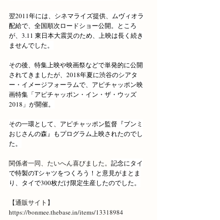
翌2011年には、シネマライズ提供、ムヴィオラ
配給で、全国順次ロードショー公開。ところ
が、3.11 東日本大震災のため、上映は長く続き
ませんでした。
その後、特集上映や映画祭などで単発的に公開
されてきましたが、2018年夏に渋谷のシアタ
ー・イメージフォーラムで、アピチャッポン映
画特集「アピチャッポン・イン・ザ・ウッズ
2018」が開催。
その一環として、アピチャッポン監督『ブンミ
おじさんの森』もプログラム上映されたのでし
た。
関係者一同、たいへん喜びました。
記念にタイ
で特製のTシャツをつくろう！と意見がまとま
り、タイで300枚だけ限定生産したのでした。
【通販サイト】
https://bonmee.thebase.in/items/13318984