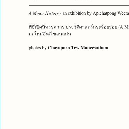
A Minor History - 
an exhibition by Apichatpong We
พิธีเปิดนิทรรศการ ประวัติศาสตร์กระจ้อยร่อย (A M
ณ ใหม่อีหลี ขอนแก่น
Chayaporn Tew Maneesutham
photos by 