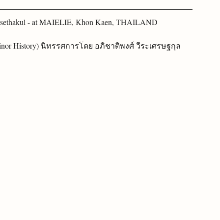
erasethakul - at MAIELIE, Khon Kaen, THAILAND
inor History) นิทรรศการโดย อภิชาติพงศ์ วีระเศรษฐกุล