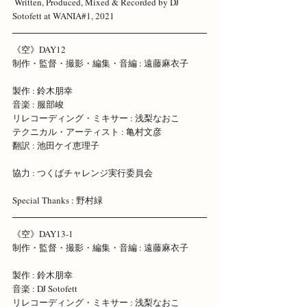
 Written, Produced, Mixed & Recorded by DJ 
Sotofett at WANIA#1, 2021 
《空》DAY12 
制作・監督・撮影・編集・音編 : 遠藤麻衣子 
製作 : 鈴木朋幸
音楽 : 服部峻 
リレコーディング・ミキサー : 浅梨なおこ 
テクニカル・アーティスト : 亀村文彦 
翻訳 : 池田ケイ恵理子
協力 : つくばチャレンジ実行委員会 
Special Thanks : 野村緑 
《空》DAY13-1 
制作・監督・撮影・編集・音編 : 遠藤麻衣子 
製作 : 鈴木朋幸
音楽 : DJ Sotofett 
リレコーディング・ミキサー : 浅梨なおこ 