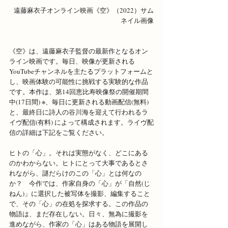
遠藤麻衣子オンライン映画《空》（2022）サム
ネイル画像
《空》は、遠藤麻衣子監督の最新作となるオン
ライン映画です。毎日、映像が更新される
YouTubeチャンネルを主たるプラットフォームと
し、映画体験の可能性に挑戦する実験的な作品
です。本作は、第14回恵比寿映像祭の開催期間
中(17日間) ※、毎日に更新される動画配信(無料) 
と、最終日に詩人の谷川海を迎えて行われるラ
イヴ配信(有料) によって構成されます。ライヴ配
信の詳細は下記をご覧ください。
ヒトの「心」。それは実態がなく、どこにある
のかわからない。ヒトにとって大事であるとさ
れながら、謎だらけのこの「心」とは何なの
か？　今作では、作家自身の「心」が「自然(じ
ねん)」に選択した被写体を撮影、編集すること
で、その「心」の在処を探求する。この作品の
物語は、まだ存在しない。日々、無為に撮影を
進めながら、作家の「心」はある物語を展開し