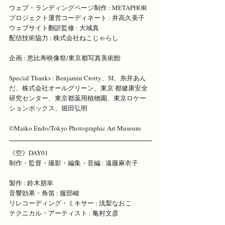
ウェブ・ランディングページ制作 : METAPHOR 
プロジェクト運営コーディネート : 井高久美子 
ウェブサイト翻訳監修 : 大城真 
配信技術協力 : 株式会社ねこじゃらし 
企画 : 恵比寿映像祭/東京都写真美術館 
Special Thanks : Benjamin Crotty、SI、糸井あん
だ、株式会社オールグリーン、東京 都健康安全
研究センター、東京都薬用植物園、東京ロケー
ションボックス、堀田弘明 
©︎Maiko Endo/Tokyo Photographic Art Museum 
《空》DAY01 
制作・監督・撮影・編集・音編 : 遠藤麻衣子
製作 : 鈴木朋幸
音響効果・角笛 : 服部峻 
リレコーディング・ミキサー : 浅梨なおこ 
テクニカル・アーティスト : 亀村文彦 