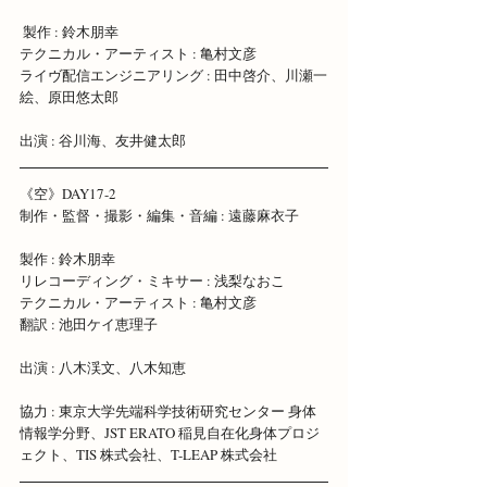
 製作 : 鈴木朋幸
テクニカル・アーティスト : 亀村文彦 
ライヴ配信エンジニアリング : 田中啓介、川瀬一
絵、原田悠太郎 
出演 : 谷川海、友井健太郎 
《空》DAY17-2 
制作・監督・撮影・編集・音編 : 遠藤麻衣子 
製作 : 鈴木朋幸 
リレコーディング・ミキサー : 浅梨なおこ 
テクニカル・アーティスト : 亀村文彦 
翻訳 : 池田ケイ恵理子
出演 : 八木渓文、八木知恵
協力 : 東京大学先端科学技術研究センター 身体
情報学分野、JST ERATO 稲見自在化身体プロジ
ェクト、TIS 株式会社、T-LEAP 株式会社 