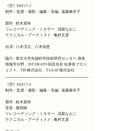
《空》DAY17-3 
制作・監督・撮影・編集・音編 : 遠藤麻衣子 
製作 : 鈴木朋幸 
リレコーディング・ミキサー : 浅梨なおこ 
テクニカル・アーティスト : 亀村文彦
出演 : 八木渓文、八木知恵
協力 : 東京大学先端科学技術研究センター 身体
情報学分野、JST ERATO 稲見自在 化身体プロジ
ェクト、TIS 株式会社、T-LEAP 株式会社 
《空》DAY17-4 
制作・監督・撮影・編集・音編 : 遠藤麻衣子 
製作 : 鈴木朋幸
音楽 : 服部峻 
リレコーディング・ミキサー : 浅梨なおこ 
テクニカル・アーティスト : 亀村文彦
"Fallout"