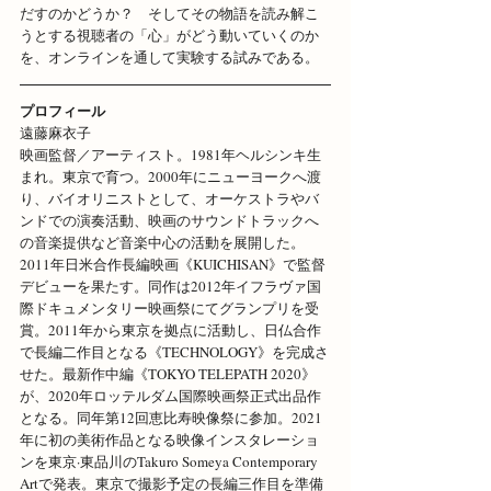
だすのかどうか？　そしてその物語を読み解こ
うとする視聴者の「心」がどう動いていくのか
を、オンラインを通して実験する試みである。
プロフィール
遠藤麻衣子
映画監督／アーティスト。1981年ヘルシンキ生
まれ。東京で育つ。2000年にニューヨークへ渡
り、バイオリニストとして、オーケストラやバ
ンドでの演奏活動、映画のサウンドトラックへ
の音楽提供など音楽中心の活動を展開した。
2011年日米合作長編映画《KUICHISAN》で監督
デビューを果たす。同作は2012年イフラヴァ国
際ドキュメンタリー映画祭にてグランプリを受
賞。2011年から東京を拠点に活動し、日仏合作
で長編二作目となる《TECHNOLOGY》を完成さ
せた。最新作中編《TOKYO TELEPATH 2020》
が、2020年ロッテルダム国際映画祭正式出品作
となる。同年第12回恵比寿映像祭に参加。2021
年に初の美術作品となる映像インスタレーショ
ンを東京·東品川のTakuro Someya Contemporary 
Artで発表。東京で撮影予定の長編三作目を準備